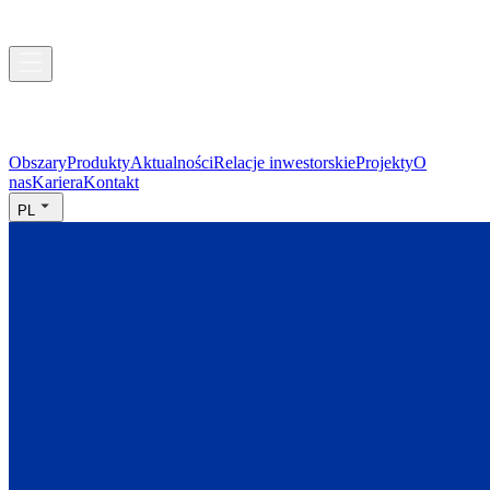
Obszary
Produkty
Aktualności
Relacje inwestorskie
Projekty
O
nas
Kariera
Kontakt
PL