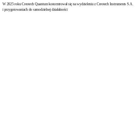
W 2025 roku Creotech Quantum koncentrował się na wydzieleniu z Creotech Instruments S.A.
i przygotowaniach do samodzielnej działalności
Komunikacja kwantowa